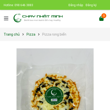
Hotline:
098 646 3883
Đăng nhập
Đăng ký
0
Trang chủ
Pizza
Pizza rong biển