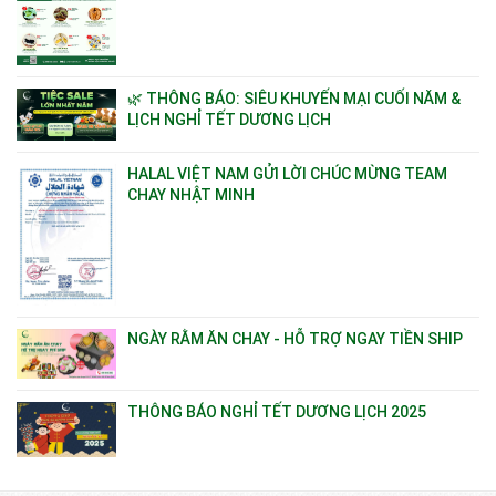
🌿 THÔNG BÁO: SIÊU KHUYẾN MẠI CUỐI NĂM &
LỊCH NGHỈ TẾT DƯƠNG LỊCH
HALAL VIỆT NAM GỬI LỜI CHÚC MỪNG TEAM
CHAY NHẬT MINH
NGÀY RẰM ĂN CHAY - HỖ TRỢ NGAY TIỀN SHIP
THÔNG BÁO NGHỈ TẾT DƯƠNG LỊCH 2025