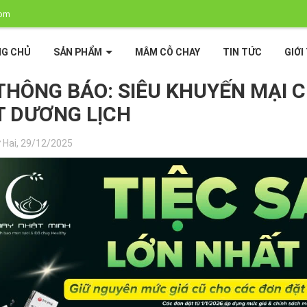
com
G CHỦ
SẢN PHẨM
MÂM CỖ CHAY
TIN TỨC
GIỚI
 THÔNG BÁO: SIÊU KHUYẾN MẠI C
T DƯƠNG LỊCH
Hai, 29/12/2025