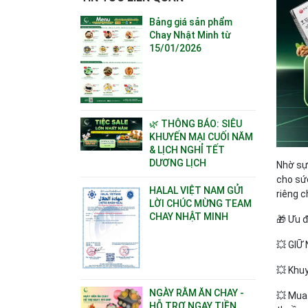
Bảng giá sản phẩm
Chay Nhật Minh từ
15/01/2026
🌿 THÔNG BÁO: SIÊU
KHUYẾN MẠI CUỐI NĂM
& LỊCH NGHỈ TẾT
DƯƠNG LỊCH
Nhờ sự
cho sức
HALAL VIỆT NAM GỬI
riêng c
LỜI CHÚC MỪNG TEAM
CHAY NHẬT MINH
🎁 Ưu đ
💥 GIỮ
💥 Khu
NGÀY RẰM ĂN CHAY -
💥 Mua
HỖ TRỢ NGAY TIỀN