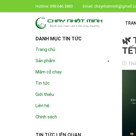
Hotline:
098 646 3883
Email:
chaynhatminh@gmail.
TRAN
🌿
DANH MỤC TIN TỨC
TẾ
Trang chủ
Sản phẩm
Thứ 
Mâm cỗ chay
Tin tức
Giới thiệu
Liên hệ
Chính sách
TIN TỨC LIÊN QUAN