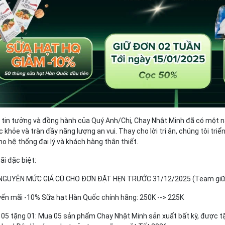
 tin tưởng và đồng hành của Quý Anh/Chị, Chay Nhật Minh đã có một n
 khỏe và tràn đầy năng lượng an vui. Thay cho lời tri ân, chúng tôi tr
ho hệ thống đại lý và khách hàng thân thiết.
ãi đặc biệt:
 NGUYÊN MỨC GIÁ CŨ CHO ĐƠN ĐẶT HẸN TRƯỚC 31/12/2025 (Team giữ đ
yến mãi -10% Sữa hạt Hàn Quốc chính hãng: 250K --> 225K
 05 tặng 01: Mua 05 sản phẩm Chay Nhật Minh sản xuất bất kỳ, được tặ