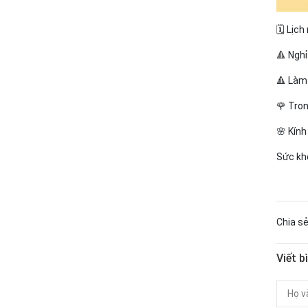
🗓 Lịch
🔺 Nghỉ
🔺 Làm 
🌹 Tron
🌸 Kín
Sức kh
Chia sẻ
Viết b