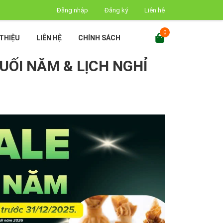
Đăng nhập
Đăng ký
Liên hệ
0
 THIỆU
LIÊN HỆ
CHÍNH SÁCH
UỐI NĂM & LỊCH NGHỈ