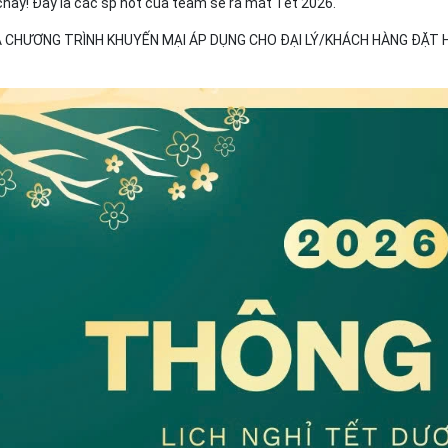
chay! Đây là các sp hot của team sẽ ra mắt Tết 2026.
 CHƯƠNG TRÌNH KHUYẾN MẠI ÁP DỤNG CHO ĐẠI LÝ/KHÁCH HÀNG ĐẶT H