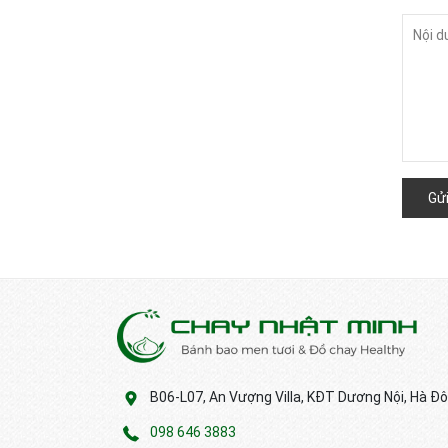
Gửi
B06-L07, An Vượng Villa, KĐT Dương Nội, Hà Đô
098 646 3883